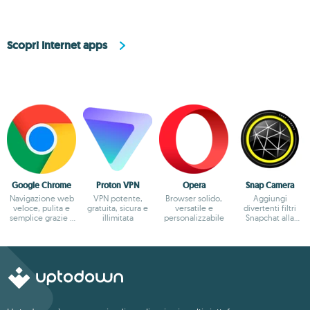
Scopri Internet apps
Google Chrome
Proton VPN
Opera
Snap Camera
Navigazione web
VPN potente,
Browser solido,
Aggiungi
veloce, pulita e
gratuita, sicura e
versatile e
divertenti filtri
semplice grazie a
illimitata
personalizzabile
Snapchat alla
Google
fotocamera del
tuo PC