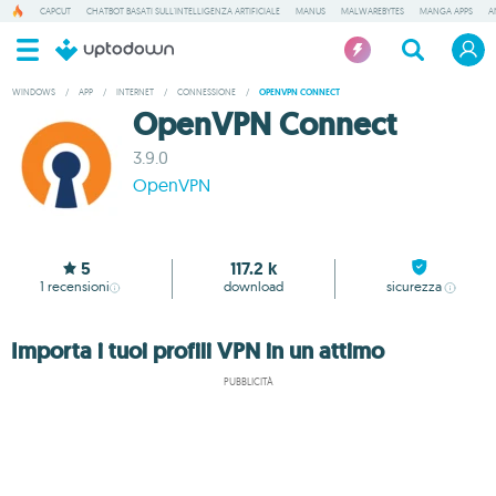
CAPCUT
CHATBOT BASATI SULL'INTELLIGENZA ARTIFICIALE
MANUS
MALWAREBYTES
MANGA APPS
A
WINDOWS
/
APP
/
INTERNET
/
CONNESSIONE
/
OPENVPN CONNECT
OpenVPN Connect
3.9.0
OpenVPN
5
117.2 k
1
recensioni
download
sicurezza
Importa i tuoi profili VPN in un attimo
PUBBLICITÀ