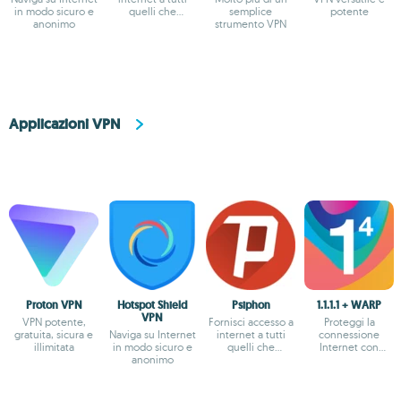
in modo sicuro e
quelli che
semplice
potente
anonimo
soffrono per via
strumento VPN
della censura
Applicazioni VPN
Proton VPN
Hotspot Shield
Psiphon
1.1.1.1 + WARP
VPN
VPN potente,
Fornisci accesso a
Proteggi la
gratuita, sicura e
Naviga su Internet
internet a tutti
connessione
illimitata
in modo sicuro e
quelli che
Internet con
anonimo
soffrono per via
l'opzione più
della censura
sicura