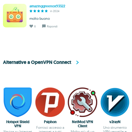
amazinggreenox93322
in 2024
molto buono
6
Rispondi
Alternative a OpenVPN Connect
Hotspot Shield
Psiphon
NetMod VPN
v2rayN
VPN
Client
Fornisci accesso a
Uno strumento
Naviga su Internet
internet a tutti
Molto più di un
VPN versatile e