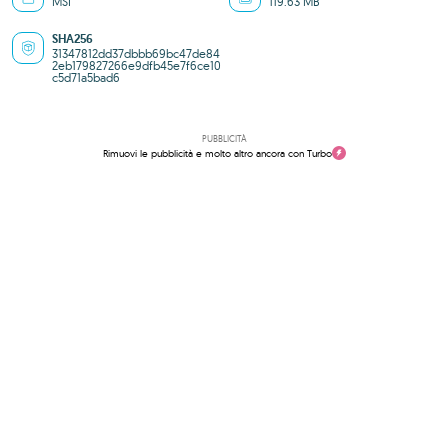
MSI
119.63 MB
SHA256
31347812dd37dbbb69bc47de84
2eb179827266e9dfb45e7f6ce10
c5d71a5bad6
PUBBLICITÀ
Rimuovi le pubblicità e molto altro ancora con Turbo